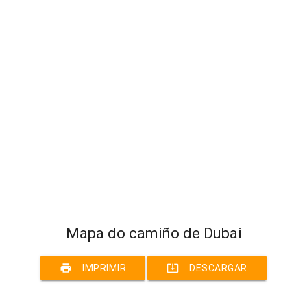
Mapa do camiño de Dubai
print
system_update_alt
IMPRIMIR
DESCARGAR