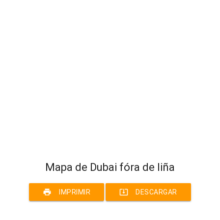
Mapa de Dubai fóra de liña
print
system_update_alt
IMPRIMIR
DESCARGAR