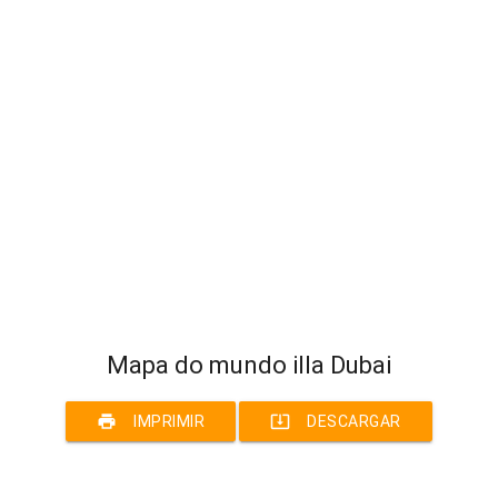
Mapa do mundo illa Dubai
print
system_update_alt
IMPRIMIR
DESCARGAR